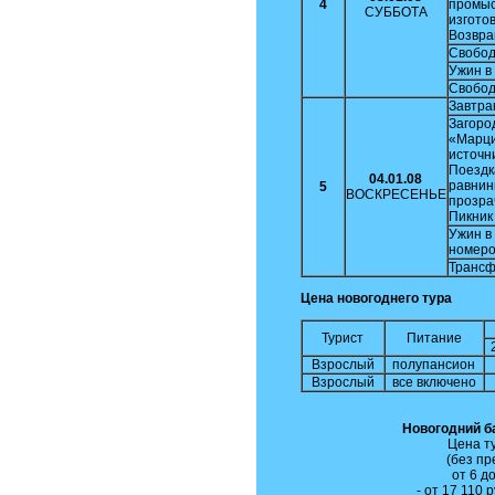
4
промыс
СУББОТА
изгото
Возвра
Свобод
Ужин в
Свобод
Завтра
Загоро
«Марци
источн
Поездка
04.01.08
равнинн
5
ВОСКРЕСЕНЬЕ
прозра
Пикник
Ужин в
номеро
Трансф
Цена новогоднего тура
Турист
Питание
Взрослый
полупансион
Взрослый
все включено
Новогодний б
Цена ту
(без пр
от 6 д
- от 17 110 