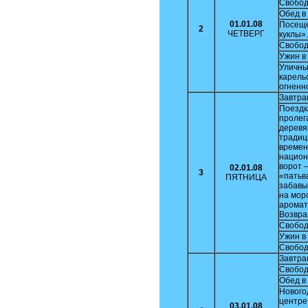
Свобод
Обед в
01.01.08
Посеще
2
ЧЕТВЕРГ
куклы».
Свобод
Ужин в
Уличны
карельс
огненно
Завтра
Поездк
пролег
деревя
традиц
времен
национ
ворот 
02.01.08
3
«патьв
ПЯТНИЦА
забавы
на мор
аромат
Возвра
Свобод
Ужин в
Свобод
Завтра
Свобод
Обед в
Нового
центре
03.01.08