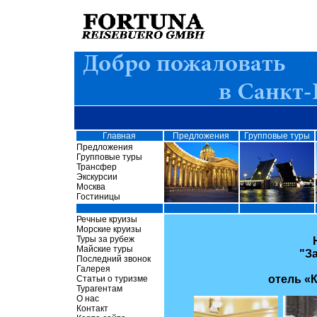
Главная
Предложения
Групповые туры
Предложения
Групповые туры
Трансфер
Экскурсии
Москва
Гостиницы
Речные круизы
Морские круизы
Туры за рубеж
Майские туры
"З
Последний звонок
Галерея
отель «К
Статьи о туризме
Турагентам
О нас
Контакт