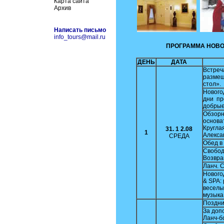
Карта сайта
Архив
Написать письмо
info_tours@mail.ru
ПРОГРАММА НОВО
ДЕНЬ
ДАТА
Встреч
размещ
стол».
Нового
дни пр
добрые
Обзорн
основа
Кругла
31.
1
2.08
1
Алекса
СРЕДА
Обед в
Свобод
Возвра
Ланч. 
Нового
& SPA:
веселы
музыка
Поздни
За доп
Ланч-бо