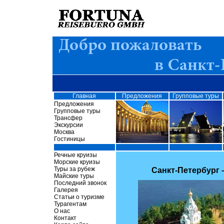
Главная
Предложения
Групповые туры
Предложения
Групповые туры
Трансфер
Экскурсии
Москва
Гостиницы
Речные круизы
Морские круизы
Туры за рубеж
Санкт-Петербург –
Майские туры
Последний звонок
Галерея
Статьи о туризме
Турагентам
О нас
Контакт