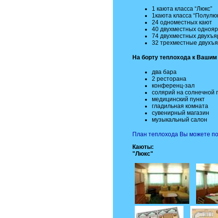
1 каюта класса “Люкс”
1каюта класса “Полулю
24 одноместных кают
40 двухместных однояр
74 двухместных двухъя
32 трехместные двухъя
На борту теплохода к Вашим
два бара
2 ресторана
конференц-зал
солярий на солнечной 
медицинский пункт
гладильная комната
сувенирный магазин
музыкальный салон
План теплохода Вы можете по
Каюты:
"Люкс"