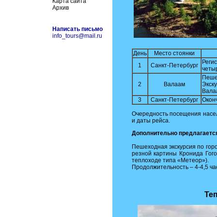
Карта сайта
Архив
Написать письмо
info_tours@mail.ru
День
Место стоянки
Регис
1
Санкт-Петербург
четы
Пеше
2
Валаам
Экск
Вала
3
Санкт-Петербург
Оконч
Очередность посещения насел
и даты рейса.
Дополнительно предлагается
Пешеходная экскурсия по гор
резной картины Кронида Гого
теплоходе типа «Метеор»).
Продолжительность – 4-4,5 ча
Те