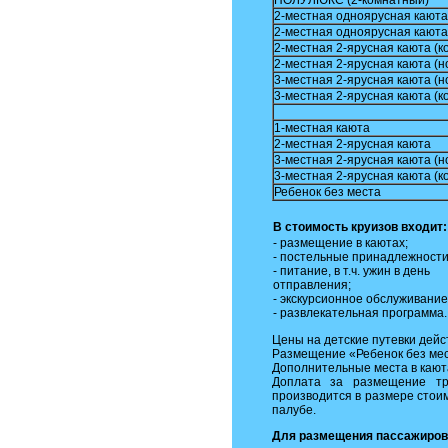
ПОЛУЛЮКС (2-комнатный)
2-местная одноярусная каюта
2-местная одноярусная каюта
2-местная 2-ярусная каюта (к
2-местная 2-ярусная каюта (н
3-местная 2-ярусная каюта (н
3-местная 2-ярусная каюта (к
1-местная каюта
2-местная 2-ярусная каюта
3-местная 2-ярусная каюта (н
3-местная 2-ярусная каюта (к
Ребенок без места
В стоимость круизов входит:
- размещение в каютах;
- постельные принадлежности
- питание, в т.ч. ужин в день
отправления;
- экскурсионное обслуживание
- развлекательная программа.
Цены на детские путевки дейст
Размещение «Ребенок без мест
Дополнительные места в каютах
Доплата за размещение тре
производится в размере стоим
палубе.
Для размещения пассажиров